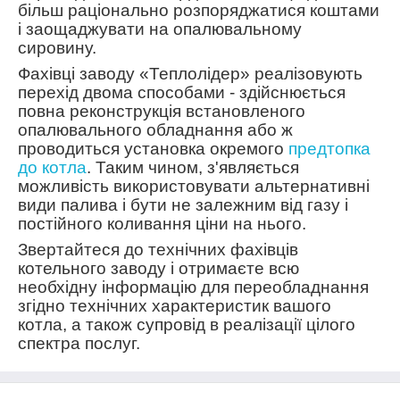
більш раціонально розпоряджатися коштами
і заощаджувати на опалювальному
сировину.
Фахівці заводу «Теплолідер» реалізовують
пере
хі
д двома способами - здійснюється
повна реконструкція встановленого
опалювального обладнання або ж
проводиться установка окремого
предтопка
до котла
. Таким чином, з'являється
можливість використовувати альтернативні
види палива і бути не залежним від газу і
постійного коливання ціни на нього.
Звертайтеся до технічних фахівців
котельного заводу і отримаєте всю
необхідну інформацію
для
переобладнання
згідно технічних характеристик вашого
котла, а також супровід в реалізації цілого
спектра послуг.