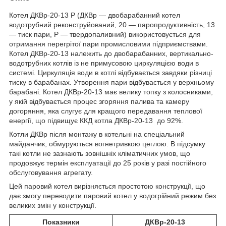
Котел ДКВр-20-13 Р (ДКВр — двобарабанний котел
водотрубний реконструйований, 20 — паропродуктивність, 13
— тиск пари, Р — твердопаливний) використовується для
отримання перегрітої пари промисловими підприємствами.
Котел ДКВр-20-13 належить до двобарабанних, вертикально-
водотрубних котлів із не примусовою циркуляцією води в
системі. Циркуляція води в котлі відбувається завдяки різниці
тиску в барабанах. Утворення пари відбувається у верхньому
барабані. Котел ДКВр-20-13 має велику топку з колосниками,
у якій відбувається процес згоряння палива та камеру
догоряння, яка слугує для кращого передавання теплової
енергії, що підвищує ККД котла ДКВр-20-13 до 92%.
Котли ДКВр після монтажу в котельні на спеціальний
майданчик, обмуруються вогнетривкою цеглою. В підсумку
такі котли не зазнають зовнішніх кліматичних умов, що
продовжує термін експлуатації до 25 років у разі постійного
обслуговування агрегату.
Цей паровий котел вирізняється простотою конструкції, що
дає змогу переводити паровий котел у водогрійний режим без
великих змін у конструкції.
Показники
ДКВр-20-13