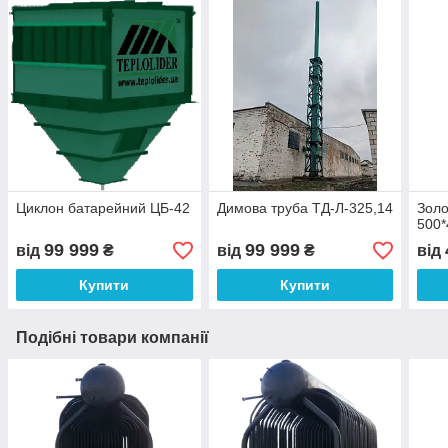
Циклон батарейний ЦБ-42
Димова труба ТД-Л-325,14
Золо
500
99 999
99 999
від
₴
від
₴
від
Купити
Купити
Подібні товари компанії