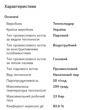
Характеристики
Основні
Виробник
Теплолидер
Країна виробник
Україна
Тип промислового котла
Паровий
за видом теплоносія
Тип промислового котла
Водотрубний
за конструктивними
особливостями
Тип промислового котла
Газовий
за типом палива
Тип парового котла
Промисловий
Вид теплоносія
Насичений пар
Паропродуктивність
20 т/год
Максимальна
194 град.
температура теплоносія
Максимальний робочий
13 бар
тиск
Коефіцієнт корисної дії
83.6 %