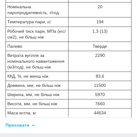
Номінальна
20
паропродуктивність, т/год
Температура пари,
194
o
С
Робочий тиск пари, МПа (кгс/
1,3 (13)
см
2
), не більш ніж
Паливо
Тверде
Витрата вугілля за
2290
номінального навантаження
(м
3
/год), не більш ніж
ККД, %, не менш ніж
83,6
Довжина, мм, не більш ніж
11500
Ширина, мм, не більш ніж
5970
Висота, мм, не більш ніж
7660
Маса котла, кг
44634
Приховати