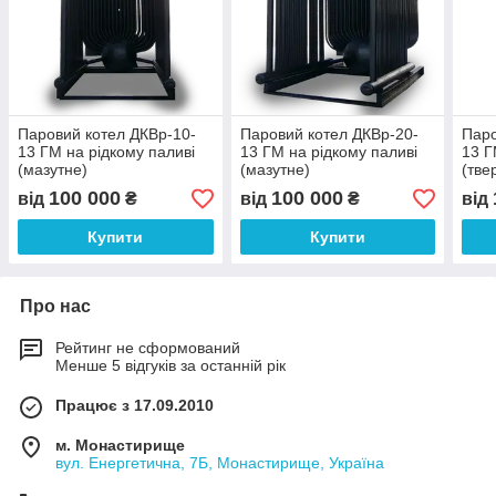
Паровий котел ДКВр-10-
Паровий котел ДКВр-20-
Паро
13 ГМ на рідкому паливі
13 ГМ на рідкому паливі
13 Г
(мазутне)
(мазутне)
(тве
100 000
100 000
від
₴
від
₴
від
Купити
Купити
Про нас
Рейтинг не сформований
Менше 5 відгуків за останній рік
Працює з 17.09.2010
м. Монастирище
вул. Енергетична, 7Б, Монастирище, Україна