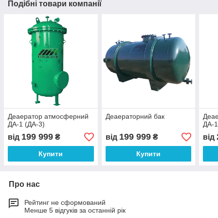
Подібні товари компанії
Деаератор атмосферний
Деаераторний бак
Деа
ДА-1 (ДА-3)
ДА-1
199 999
199 999
від
₴
від
₴
від
Купити
Купити
Про нас
Рейтинг не сформований
Менше 5 відгуків за останній рік