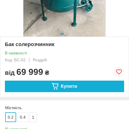
Бак солерозчинник
В наявності
Код: БС-02
Роздріб
69 999
від
₴
Купити
Місткість
0.2
0.4
1
В наявності