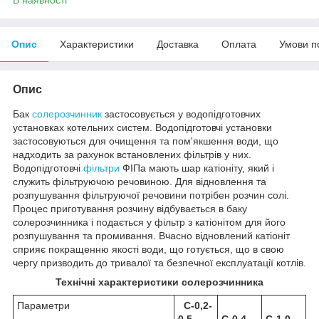
Опис
Характеристики
Доставка
Оплата
Умови п
Опис
Бак
солерозчинник
застосовується у водопідготовчих
установках котельних систем. Водопідготовчі установки
застосовуються для очищення та пом'якшення води, що
надходить за рахунок встановлених фільтрів у них.
Водопідготовчі
фільтри
ФІПа мають шар катіоніту, який і
служить фільтруючою речовиною. Для відновлення та
розпушування фільтруючої речовини потрібен розчин солі.
Процес приготування розчину відбувається в баку
солерозчинника і подається у фільтр з катіонітом для його
розпушування та промивання. Вчасно відновлений катіоніт
сприяє покращенню якості води, що готується, що в свою
чергу призводить до тривалої та безпечної експлуатації котлів.
Технічні характеристики солерозчинника
Параметри
С-0,2-
0,5
С-0,4-
С-1,0-