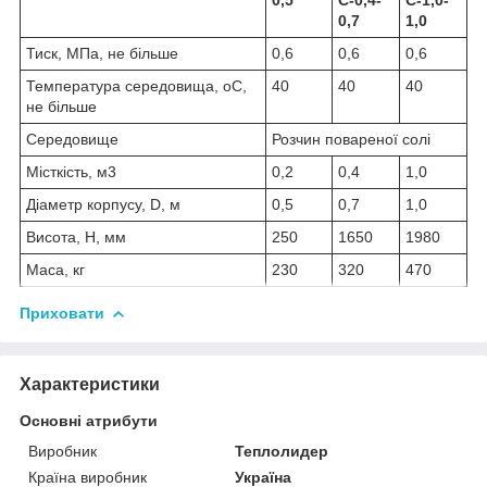
0,7
1,0
Тиск, МПа, не більше
0,6
0,6
0,6
Температура середовища,
о
С,
40
40
40
не більше
Середовище
Розчин повареної солі
Місткість, м
3
0,2
0,4
1,0
Діаметр корпусу, D, м
0,5
0,7
1,0
Висота, H, мм
250
1650
1980
Маса, кг
230
320
470
Приховати
Характеристики
Основні атрибути
Виробник
Теплолидер
Країна виробник
Україна