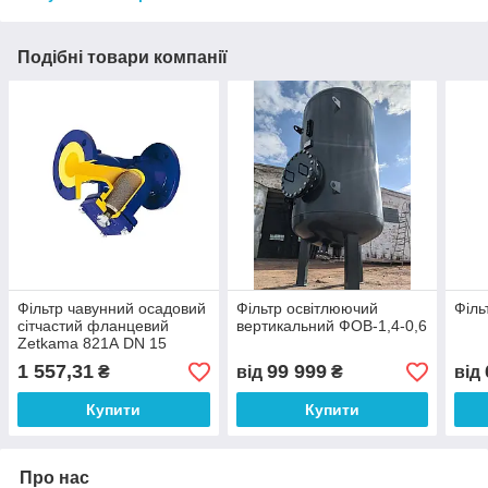
Подібні товари компанії
Фільтр чавунний осадовий
Фільтр освітлюючий
Філь
сітчастий фланцевий
вертикальний ФОВ-1,4-0,6
Zetkama 821А DN 15
1 557,31
99 999
₴
від
₴
від
Купити
Купити
Про нас