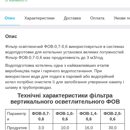
Опис
Характеристики
Доставка
Оплата
Умови п
Опис
Фільтр освітлюючий ФОВ-0,7-0,6 використовується в системах
водопідготовки для котельних установок великих потужностей.
Фільтр ФОВ-0,7-0,6 має продуктивність до 3 м
3
/год.
Водопідготовка котелень одна з найважливіших етапів
виробництва пари і гарячого водопостачання. При
використанні води для подачі в паровий або водогрійний
котел потрібно очистити її для запобігання утворення накипу і
шламу в трубопроводах.
Технічні характеристики фільтра
вертикального осветлительного ФОВ
Параметр
ФОВ-0,7-
ФОВ-1,0-
ФОВ-1,4-
ФОВ-2,0-
и
0,6
0,6
0,6
0,6
Продуктив
3,0
10,0
16,0
30,0