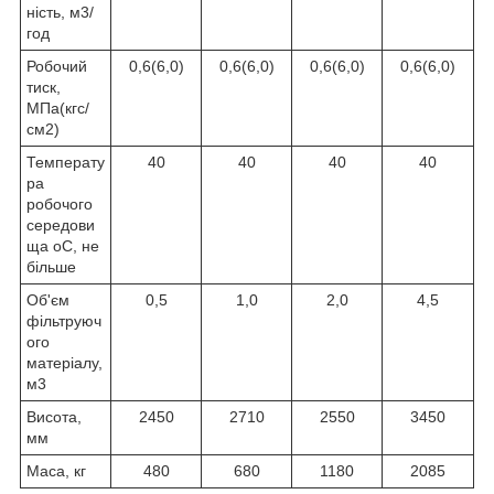
ність, м
3
/
год
Робочий
0,6(6,0)
0,6(6,0)
0,6(6,0)
0,6(6,0)
тиск,
МПа(кгс/
см
2
)
Температу
40
40
40
40
ра
робочого
середови
ща
о
С, не
більше
Об'єм
0,5
1,0
2,0
4,5
фільтруюч
ого
матеріалу,
м
3
Висота,
2450
2710
2550
3450
мм
Маса, кг
480
680
1180
2085