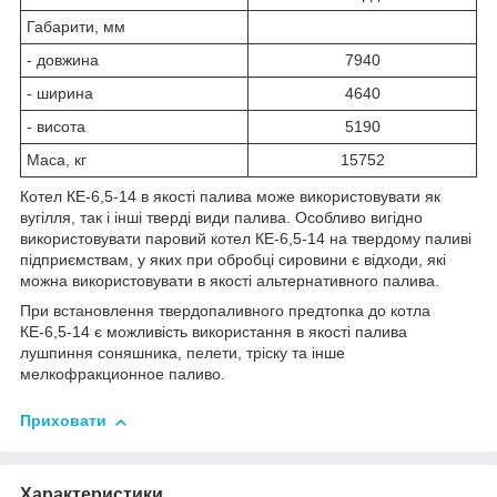
Габарити, мм
- довжина
7940
- ширина
4640
- висота
5190
Маса, кг
15752
Котел КЕ-6,5-14 в якості палива може використовувати як
вугілля, так і інші тверді види палива. Особливо вигідно
використовувати паровий котел КЕ-6,5-14 на твердому паливі
підприємствам, у яких при обробці сировини є відходи, які
можна використовувати в якості альтернативного палива.
При встановлення твердопаливного предтопка до котла
КЕ-6,5-14 є можливість використання в якості палива
лушпиння соняшника, пелети, тріску та інше
мелкофракционное паливо.
Приховати
Характеристики