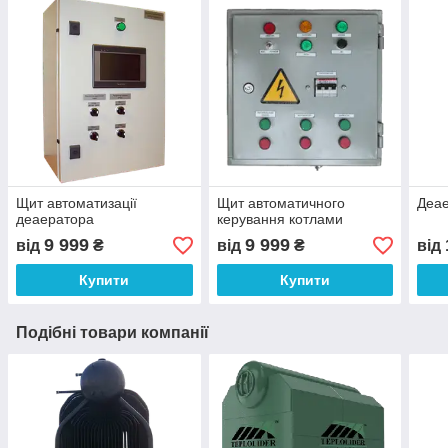
Щит автоматизації
Щит автоматичного
Деае
деаератора
керування котлами
9 999
9 999
від
₴
від
₴
від
Купити
Купити
Подібні товари компанії