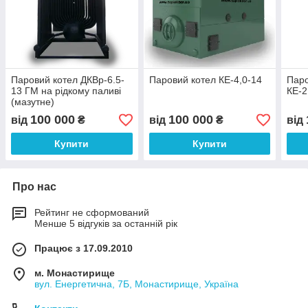
Паровий котел ДКВр-6.5-
Паровий котел КЕ-4,0-14
Паро
13 ГМ на рідкому паливі
КЕ-2
(мазутне)
100 000
100 000
від
₴
від
₴
від
Купити
Купити
Про нас
Рейтинг не сформований
Менше 5 відгуків за останній рік
Працює з 17.09.2010
м. Монастирище
вул. Енергетична, 7Б, Монастирище, Україна