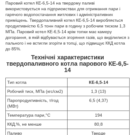
Паровий котел КЕ-6,5-14 на твердому паливі
використовується на підприємствах для отримання пари і
гарячого водопостачання житлових і адміністративних
приміщень. Твердопаливний котел КЕ-6,5-14 виробляється
продуктивністю 6,5 тонн пари в годину з робочим тиском 1,3
МПа. Паровий котел КЕ-6,5-14 крім топки має камеру
догорання, в якій відбувається згоряння газів, що виділилися з
пального і не встигли згоріти в топці, що підвищує ККД котла
до 85%.
Технічні характеристики
твердопаливного котла парового КЕ-6,5-
14
Тип котла
КЕ-6,5-14
Робочий тиск, МПа (кгс/см2)
1,3 (13)
Паропродуктивність, т/год
6,5 (4,37)
(МВт)
Температура пари,°С
194
ККД,%, не менше
80,8
Паливо
Тверде