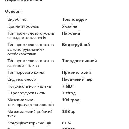
Основні
Виробник
Теплолидер
Країна виробник
Україна
Тип промислового котла
Паровий
за видом теплоносія
Тип промислового котла
Водотрубний
за конструктивними
особливостями
Тип промислового котла
Твердопаливний
за типом палива
Тип парового котла
Промисловий
Вид теплоносія
Насичений пар
Потужність номінальна
7 МВт
Паропродуктивність
7 т/год
Максимальна
194 град.
температура теплоносія
Максимальний робочий
13 бар
тиск
Коефіцієнт корисної дії
81 %