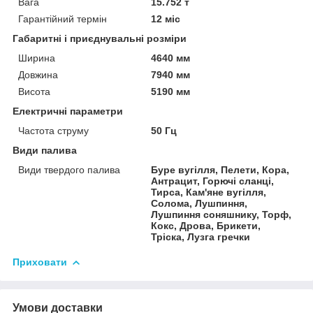
Вага
15.752 т
Гарантійний термін
12 міс
Габаритні і приєднувальні розміри
Ширина
4640 мм
Довжина
7940 мм
Висота
5190 мм
Електричні параметри
Частота струму
50 Гц
Види палива
Види твердого палива
Буре вугілля, Пелети, Кора,
Антрацит, Горючі сланці,
Тирса, Кам'яне вугілля,
Солома, Лушпиння,
Лушпиння соняшнику, Торф,
Кокс, Дрова, Брикети,
Тріска, Лузга гречки
Приховати
Умови доставки