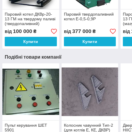
Паровий котел ДКВр-20-
Паровий твердопаливний
Паро
13 ГМ на твердому паливі
котел Е-0,5-0,9Р
13 Г
(твердопаливний)
(маз
100 000
377 000
від
₴
від
₴
від
Купити
Купити
Подібні товари компанії
Пульт керування ШЕТ
Колосник чавунний Тип-2
Двер
5901
(для котлів Е, КЕ, ДКВР)
НІІС