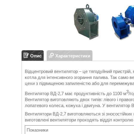
Опис
Характеристики
Відцентровий вентилятор – це тягодуйний пристрій, 
котла для інтенсивного згорання палива. Так само в
цехи з підвищеною запиленістю або для перемежува
3
Вентилятор ВД-2,7 має продуктивність до 1100 м
/г
Вентилятор виготовляють двох типів: лівого і право
лопатевого колеса, кожуха і двигуна. У вентилятор 
Вентилятори ВД-2,7 виготовляються зі зносостійких 
виготовлені вентилятори проходять відділ контролю 
Показники