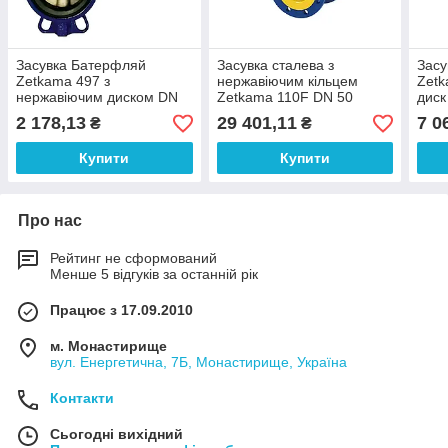
Засувка Батерфляй
Засувка сталева з
Засу
Zetkama 497 з
нержавіючим кільцем
Zetk
нержавіючим диском DN
Zetkama 110F DN 50
диск
40
2 178,13
29 401,11
7 0
₴
₴
Купити
Купити
Про нас
Рейтинг не сформований
Менше 5 відгуків за останній рік
Працює з 17.09.2010
м. Монастирище
вул. Енергетична, 7Б, Монастирище, Україна
Контакти
Сьогодні вихідний