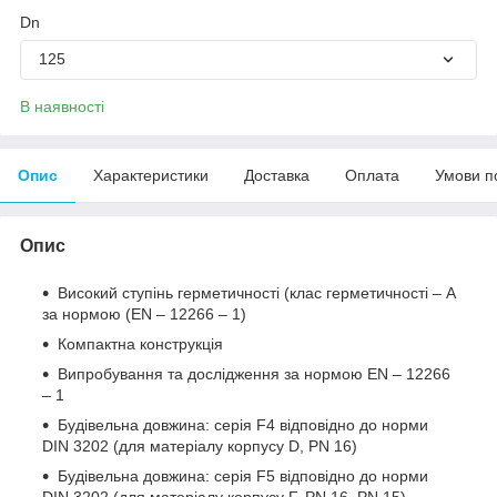
Dn
125
В наявності
Опис
Характеристики
Доставка
Оплата
Умови п
Опис
Високий ступінь герметичності (клас герметичності – A
за нормою (EN – 12266 – 1)
Компактна конструкція
Випробування та дослідження за нормою EN – 12266
– 1
Будівельна довжина: серія F4 відповідно до норми
DIN 3202 (для матеріалу корпусу D, PN 16)
Будівельна довжина: серія F5 відповідно до норми
DIN 3202 (для матеріалу корпусу F, PN 16, PN 15)