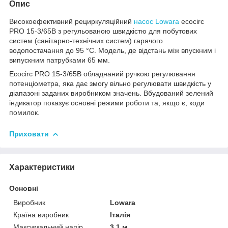
Опис
Високоефективний рециркуляційний
насос Lowara
ecocirc
PRO 15-3/65B з регульованою швидкістю для побутових
систем (санітарно-технічних систем) гарячого
водопостачання до 95 °C. Модель, де відстань між впускним і
випускним патрубками 65 мм.
Ecocirc PRO 15-3/65B обладнаний ручкою регулювання
потенціометра, яка дає змогу вільно регулювати швидкість у
діапазоні заданих виробником значень. Вбудований зелений
індикатор показує основні режими роботи та, якщо є, коди
помилок.
Приховати
Характеристики
Основні
Виробник
Lowara
Країна виробник
Італія
Максимальний напір
3.1 м