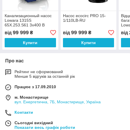
Канализационный насос
Насос ecocirc PRO 15-
Відц
Lowara 1315S
1/110LB-RU
бага
65X.253.S61 3x400 B
Low
3x40
99 999
99 999
від
₴
від
₴
від
Купити
Купити
Про нас
Рейтинг не сформований
Менше 5 відгуків за останній рік
Працює з 17.09.2010
м. Монастирище
вул. Енергетична, 7Б, Монастирище, Україна
Контакти
Сьогодні вихідний
Показати весь графік роботи