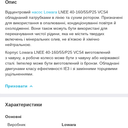
Опис
Відцентровий
насос Lowara
LNEE 40-160/55/P25 VCS4
обладнаний патрубками в лінію та сухим ротором. Призначені
для використання в опалюванні, кондиціонуванні повітря й
охолодженні. Вони також можуть бути використані для
перекачування чистої рідини, яка не містить твердих
включень і мінеральних олив, не в'язкою й хімічно
нейтральною.
Корпус Lowara LNEE 40-160/55/P25 VCS4 виготовлений
з чавуну, а робоче колесо може бути з чавуну або неіржавкої
сталі. Імпелер може бути виготовлений із бронзи. Обладнані
двигунами класу ефективності IE3 і зі замінними торцевими
ущільненнями.
Приховати
Характеристики
Основні
Виробник
Lowara