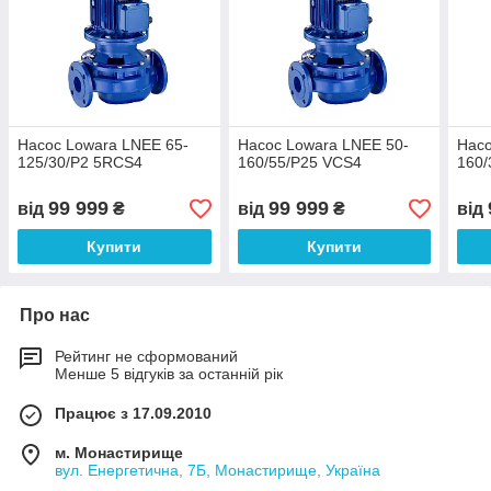
Насос Lowara LNEE 65-
Насос Lowara LNEE 50-
Насо
125/30/P2 5RCS4
160/55/P25 VCS4
160/
99 999
99 999
від
₴
від
₴
від
Купити
Купити
Про нас
Рейтинг не сформований
Менше 5 відгуків за останній рік
Працює з 17.09.2010
м. Монастирище
вул. Енергетична, 7Б, Монастирище, Україна