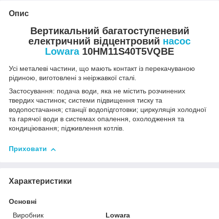
Опис
Вертикальний багатоступеневий
електричний відцентровий
насос
Lowara
10HM11S40T5VQBE
Усі металеві частини, що мають контакт із перекачуваною
рідиною, виготовлені з неіржавкої сталі.
Застосування: подача води, яка не містить розчинених
твердих частинок; системи підвищення тиску та
водопостачання; станції водопідготовки; циркуляція холодної
та гарячої води в системах опалення, охолодження та
кондиціювання; підживлення котлів.
Приховати
Характеристики
Основні
Виробник
Lowara