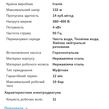
Країна виробник
Італія
Максимальний напір
132 м
Пропускна здатність
14 куб.м/год
Напруга мережі
380~400 В
Потужність
4 кВт
Частота струму
50 Гц
Перекачувані середи
Чиста вода, Технічна вода,
Хімічно нейтральні
речовини
Встановлення насоса
Горизонтальна
Матеріал корпусу
Нержавіюча сталь
Матеріал робочого колеса
Нержавіюча сталь
Тип приєднання
Муфтове
Гарантійний термін
12 міс
Максимальний робочий
10 бар
тиск
Характеристики електродвигуна
Кількість робочих коліс
11
Приховати