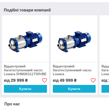
Подібні товари компанії
Відцентровий
Відцентровий
Відц
багатоступеневий насос
багатоступеневий насос
бага
Lowara 5HM06S11T5RVBE
Lowara
Low
3x400 B
15HM05S40T5VVBE 3x400
10H
29 999
49 999
від
₴
від
₴
від
B
B
Купити
Купити
Про нас