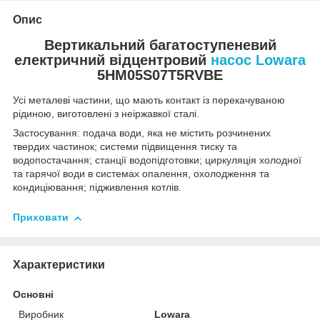
Опис
Вертикальний багатоступеневий
електричний відцентровий
насос Lowara
5HM05S07T5RVBE
Усі металеві частини, що мають контакт із перекачуваною
рідиною, виготовлені з неіржавкої сталі.
Застосування: подача води, яка не містить розчинених
твердих частинок; системи підвищення тиску та
водопостачання; станції водопідготовки; циркуляція холодної
та гарячої води в системах опалення, охолодження та
кондиціювання; підживлення котлів.
Приховати
Характеристики
Основні
Виробник
Lowara