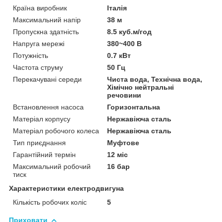
Країна виробник
Італія
Максимальний напір
38 м
Пропускна здатність
8.5 куб.м/год
Напруга мережі
380~400 В
Потужність
0.7 кВт
Частота струму
50 Гц
Перекачувані середи
Чиста вода, Технічна вода,
Хімічно нейтральні
речовини
Встановлення насоса
Горизонтальна
Матеріал корпусу
Нержавіюча сталь
Матеріал робочого колеса
Нержавіюча сталь
Тип приєднання
Муфтове
Гарантійний термін
12 міс
Максимальний робочий
16 бар
тиск
Характеристики електродвигуна
Кількість робочих коліс
5
Приховати