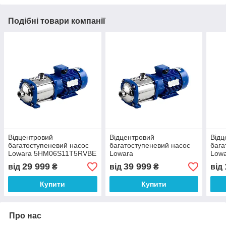
Подібні товари компанії
Відцентровий
Відцентровий
Відц
багатоступеневий насос
багатоступеневий насос
бага
Lowara 5HM06S11T5RVBE
Lowara
Low
3x400 B
10HM05S22T5RVBE 3x400
3x40
29 999
39 999
від
₴
від
₴
від
B
Купити
Купити
Про нас