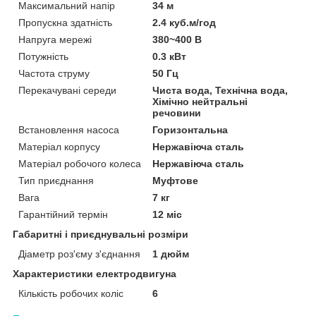
Максимальний напір
34 м
Пропускна здатність
2.4 куб.м/год
Напруга мережі
380~400 В
Потужність
0.3 кВт
Частота струму
50 Гц
Перекачувані середи
Чиста вода, Технічна вода,
Хімічно нейтральні
речовини
Встановлення насоса
Горизонтальна
Матеріал корпусу
Нержавіюча сталь
Матеріал робочого колеса
Нержавіюча сталь
Тип приєднання
Муфтове
Вага
7 кг
Гарантійний термін
12 міс
Габаритні і приєднувальні розміри
Діаметр роз'єму з'єднання
1 дюйм
Характеристики електродвигуна
Кількість робочих коліс
6