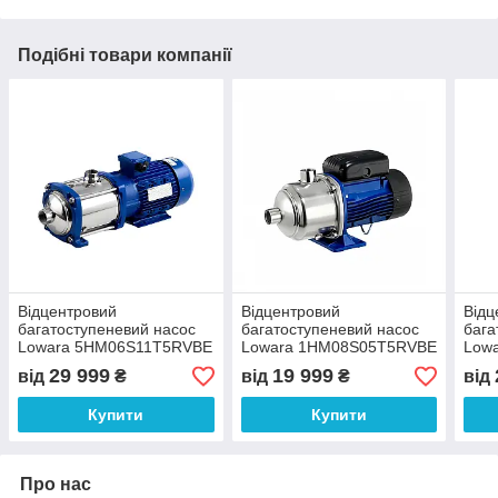
Подібні товари компанії
Відцентровий
Відцентровий
Відц
багатоступеневий насос
багатоступеневий насос
бага
Lowara 5HM06S11T5RVBE
Lowara 1HM08S05T5RVBE
Low
3x400 B
3x400 B
3x40
29 999
19 999
від
₴
від
₴
від
Купити
Купити
Про нас