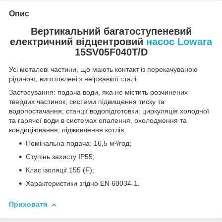
Опис
Вертикальний багатоступеневий
електричний відцентровий
насос Lowara
15SV05F040T/D
Усі металеві частини, що мають контакт із перекачуваною
рідиною, виготовлені з неіржавкої сталі.
Застосування: подача води, яка не містить розчинених
твердих частинок; системи підвищення тиску та
водопостачання; станції водопідготовки; циркуляція холодної
та гарячої води в системах опалення, охолодження та
кондиціювання; підживлення котлів.
Номінальна подача: 16,5 м³/год;
Ступінь захисту IP55;
Клас ізоляції 155 (F);
Характеристики згідно EN 60034-1.
Приховати