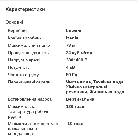
Характеристики
Основні
Виробник
Lowara
Країна виробник
Італія
Максимальний напір
73 м
Пропускна здатність
24 куб.м/год
Напруга мережі
380~400 В
Потужність
4 кВт
Частота струму
50 Гц
Перекачувані середи
Чиста вода, Технічна вода,
Хімічно нейтральні
речовини, Живильна вода
Встановлення насоса
Вертикальна
Максимальна
120 град.
температура робочої
рідини
Мінімальна температура
-10 град.
навколишнього
середовища