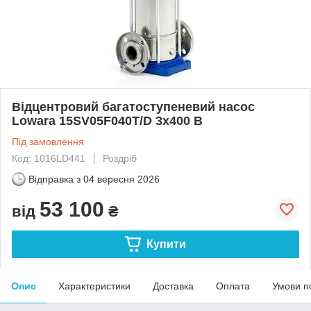
Відцентровий багатоступеневий насос
Lowara 15SV05F040T/D 3x400 B
Під замовлення
Код: 1016LD441
Роздріб
Відправка з
04 вересня 2026
53 100
від
₴
Купити
Опис
Характеристики
Доставка
Оплата
Умови п