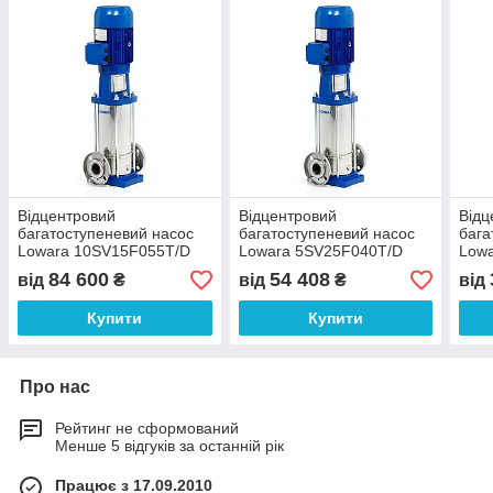
Відцентровий
Відцентровий
Відц
багатоступеневий насос
багатоступеневий насос
бага
Lowara 10SV15F055T/D
Lowara 5SV25F040T/D
Low
3x400 B
3x400 B
3x40
84 600
54 408
від
₴
від
₴
від
Купити
Купити
Про нас
Рейтинг не сформований
Менше 5 відгуків за останній рік
Працює з 17.09.2010