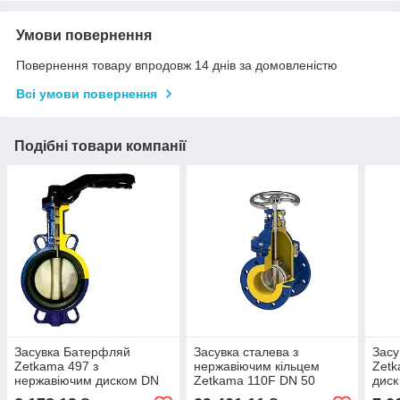
Умови повернення
Повернення товару впродовж 14 днів за домовленістю
Всі умови повернення
Подібні товари компанії
Засувка Батерфляй
Засувка сталева з
Засу
Zetkama 497 з
нержавіючим кільцем
Zetk
нержавіючим диском DN
Zetkama 110F DN 50
диск
40