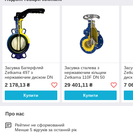
Засувка Батерфляй
Засувка сталева з
Засу
Zetkama 497 з
нержавіючим кільцем
Zetk
нержавіючим диском DN
Zetkama 110F DN 50
диск
40
2 178,13
29 401,11
7 0
₴
₴
Купити
Купити
Про нас
Рейтинг не сформований
Менше 5 відгуків за останній рік