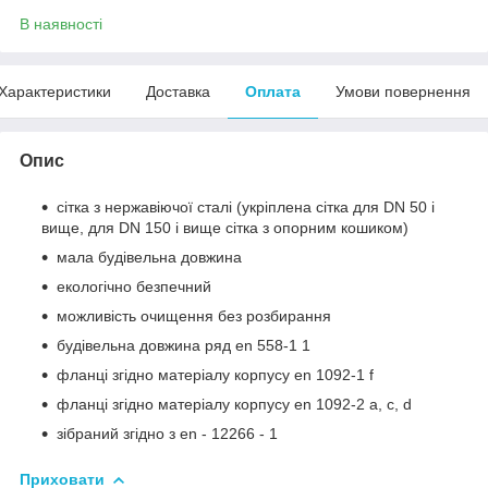
В наявності
Характеристики
Доставка
Оплата
Умови повернення
Опис
сітка з нержавіючої сталі (укріплена сітка для DN 50 і
вище, для DN 150 і вище сітка з опорним кошиком)
мала будівельна довжина
екологічно безпечний
можливість очищення без розбирання
будівельна довжина ряд en 558-1 1
фланці згідно матеріалу корпусу en 1092-1 f
фланці згідно матеріалу корпусу en 1092-2 a, c, d
зібраний згідно з en - 12266 - 1
Приховати