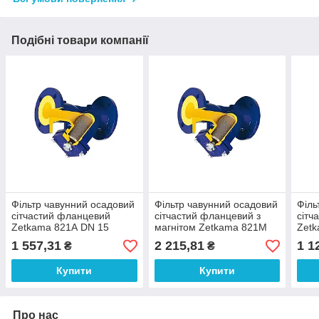
Подібні товари компанії
Фільтр чавунний осадовий
Фільтр чавунний осадовий
Філь
сітчастий фланцевий
сітчастий фланцевий з
сітч
Zetkama 821А DN 15
магнітом Zetkama 821M
Zetk
DN 15
1 557,31
2 215,81
1 1
₴
₴
Купити
Купити
Про нас