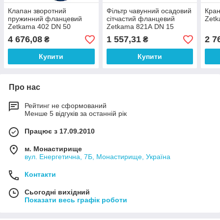
Клапан зворотний
Фільтр чавунний осадовий
Кран
пружинний фланцевий
сітчастий фланцевий
Zetk
Zetkama 402 DN 50
Zetkama 821А DN 15
4 676,08
1 557,31
2 7
₴
₴
Купити
Купити
Про нас
Рейтинг не сформований
Менше 5 відгуків за останній рік
Працює з 17.09.2010
м. Монастирище
вул. Енергетична, 7Б, Монастирище, Україна
Контакти
Сьогодні вихідний
Показати весь графік роботи