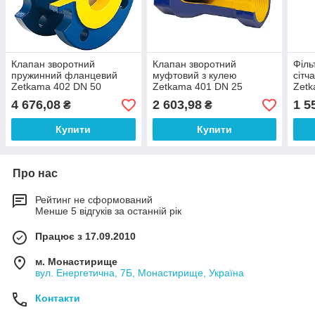
Клапан зворотний
Клапан зворотний
Філь
пружинний фланцевий
муфтовий з кулею
сітч
Zetkama 402 DN 50
Zetkama 401 DN 25
Zetk
4 676,08
2 603,98
1 5
₴
₴
Купити
Купити
Про нас
Рейтинг не сформований
Менше 5 відгуків за останній рік
Працює з 17.09.2010
м. Монастирище
вул. Енергетична, 7Б, Монастирище, Україна
Контакти