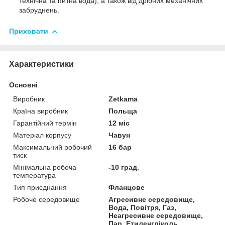
технічна та питна вода), а також від дрібних механічних
забруднень.
Приховати
Характеристики
Основні
Виробник
Zetkama
Країна виробник
Польща
Гарантійний термін
12 міс
Матеріал корпусу
Чавун
Максимальний робочий
16 бар
тиск
Мінімальна робоча
-10 град.
температура
Тип приєднання
Фланцове
Робоче середовище
Агресивне середовище,
Вода, Повітря, Газ,
Неагресивне середовище,
Пар, Етиленгліколь