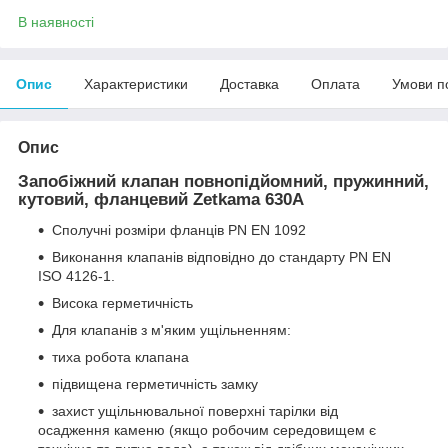
В наявності
Опис
Характеристики
Доставка
Оплата
Умови п
Опис
Запобіжний клапан повнопідйомний, пружинний,
кутовий, фланцевий Zetkama 630А
Сполучні розміри фланців PN EN 1092
Виконання клапанів відповідно до стандарту PN EN
ISO 4126-1.
Висока герметичність
Для клапанів з м'яким ущільненням:
тиха робота клапана
підвищена герметичність замку
захист ущільнювальної поверхні тарілки від
осадження каменю (якщо робочим середовищем є