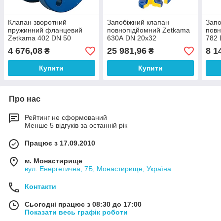
Клапан зворотний
Запобіжний клапан
Запо
пружинний фланцевий
повнопідйомний Zetkama
повн
Zetkama 402 DN 50
630А DN 20x32
782 
4 676,08
25 981,96
8 1
₴
₴
Купити
Купити
Про нас
Рейтинг не сформований
Менше 5 відгуків за останній рік
Працює з 17.09.2010
м. Монастирище
вул. Енергетична, 7Б, Монастирище, Україна
Контакти
Сьогодні працює з 08:30 до 17:00
Показати весь графік роботи