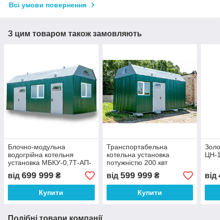
Всі умови повернення
З цим товаром також замовляють
Блочно-модульна
Транспортабельна
Золо
водогрійна котельня
котельна установка
ЦН-
установка МБКУ-0,7Т-АП-
потужністю 200 квт
БО
699 999
599 999
від
₴
від
₴
від
Купити
Купити
Подібні товари компанії