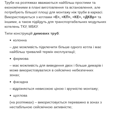
Труби на розтяжках вважаються найбільш простими та
економічними в плані виготовлення та встановлення, але
потребують більшої площі для монтажу ніж труби в каркасі.
Використовуються з котлами
«Е»
, «КП», «КЕ», «ДКВр»
та
іншими, а також підійдуть для транспортабельних модульних
котелень ТКУ, МБКУ.
Типи конструкцій
димових труб
:
колонна
– дає можливість підключити більше одного котла і має
найбільш тривалий термін експлуатації;
фермова
– має можливість для виведення двох і більше димарів і
може використовуватися в сейсмічно небезпечних
зонах;
фасадна
– відрізняється невисокою ціною і зручністю монтажу;
щоглова
(на розтяжках) – використовується переважно в зонах з
нестабільною сейсмічною активністю;