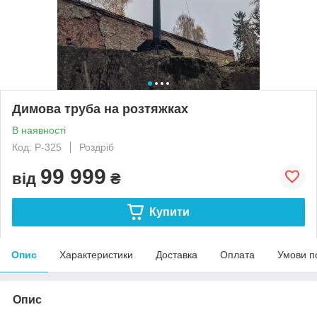
Димова труба на розтяжках
В наявності
Код: Р-325
Роздріб
99 999
від
₴
Купити
Опис
Характеристики
Доставка
Оплата
Умови п
Опис