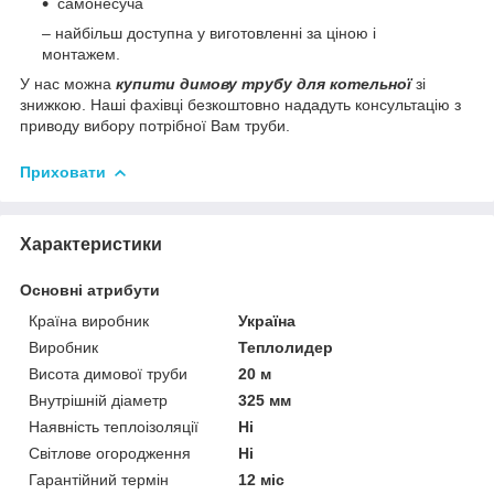
самонесуча
– найбільш доступна у виготовленні за ціною і
монтажем.
У нас можна
купити димову трубу для котельної
зі
знижкою. Наші фахівці безкоштовно нададуть консультацію з
приводу вибору потрібної Вам труби.
Приховати
Характеристики
Основні атрибути
Країна виробник
Україна
Виробник
Теплолидер
Висота димової труби
20 м
Внутрішній діаметр
325 мм
Наявність теплоізоляції
Ні
Світлове огородження
Ні
Гарантійний термін
12 міс