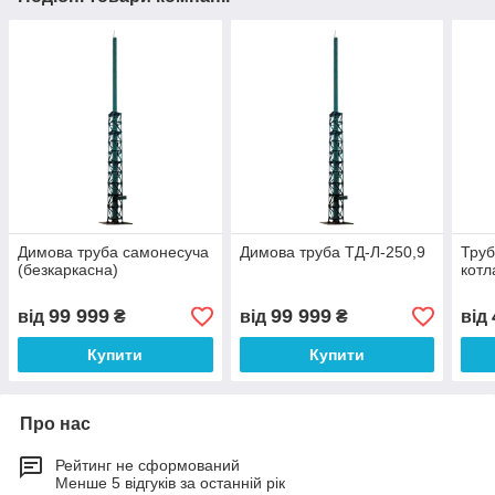
Димова труба самонесуча
Димова труба ТД-Л-250,9
Труб
(безкаркасна)
котл
99 999
99 999
від
₴
від
₴
від
Купити
Купити
Про нас
Рейтинг не сформований
Менше 5 відгуків за останній рік