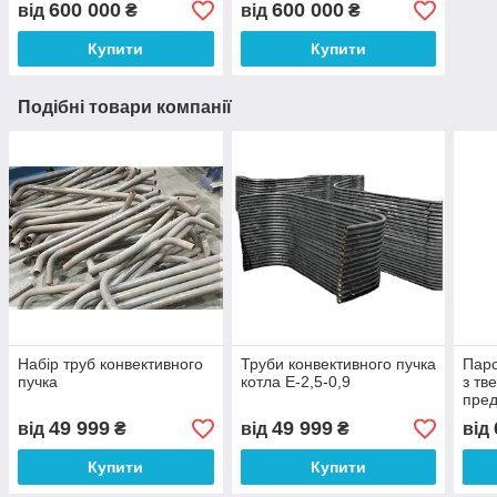
600 000
600 000
від
₴
від
₴
Купити
Купити
Подібні товари компанії
Набір труб конвективного
Труби конвективного пучка
Паро
пучка
котла Е-2,5-0,9
з тв
пред
49 999
49 999
від
₴
від
₴
від
Купити
Купити