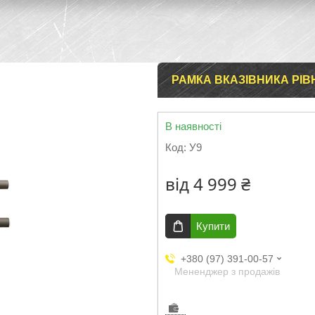
РАМКА ВКАЗІВНИКА РІВН
В наявності
Код:
У9
від
4 999 ₴
Купити
+380 (97) 391-00-57
Мененджер з продажів