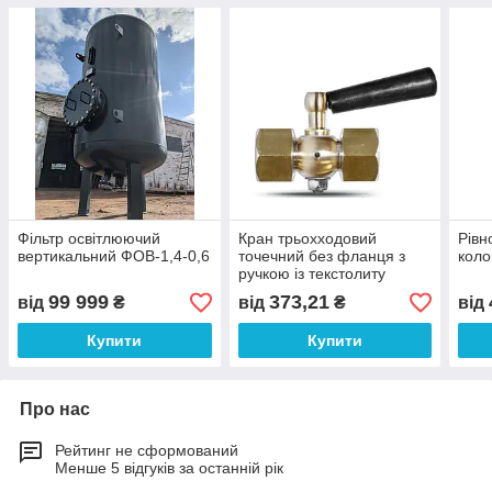
Фільтр освітлюючий
Кран трьохходовий
Рівн
вертикальний ФОВ-1,4-0,6
точечний без фланця з
коло
ручкою із текстолиту
М20х1,5/G/2-2,5 Мпа
99 999
373,21
від
₴
від
₴
від
Купити
Купити
Про нас
Рейтинг не сформований
Менше 5 відгуків за останній рік