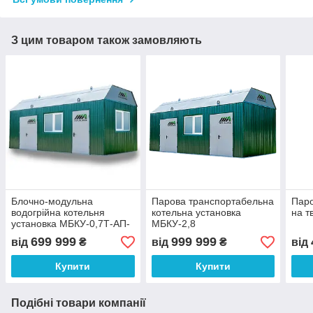
З цим товаром також замовляють
Блочно-модульна
Парова транспортабельна
Паро
водогрійна котельня
котельна установка
на т
установка МБКУ-0,7Т-АП-
МБКУ-2,8
БО
699 999
999 999
від
₴
від
₴
від
Купити
Купити
Подібні товари компанії