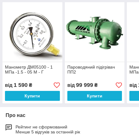
Манометр ДМ05100 - 1
Пароводяний підігрівач
Мано
МПа -1.5 - 05 М - Г
ПП2
МПа 
1 590
99 999
від
₴
від
₴
від
Купити
Купити
Про нас
Рейтинг не сформований
Менше 5 відгуків за останній рік