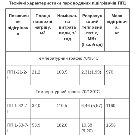
Технічні характеристики пароводяних підігрівачів ПП1
Позначен
Площа
Номіналь
Розрахун
Маса
поверхні
на
ковий
підігрівач
ня
нагріву,
витрата
тепловий
а,
підігрівач
м2
води, т/
потік,
кг
а
год
МВт
(Гкал/год)
Температурний графік 70/95°С
ПП1-21-2-
21,2
103,5
2,31(1,99)
970
II
Температурний графік 70/130°С
ПП 1-32-7-
32,0
110,5
6,46 (5,57)
1160
II
ПП 1-53-7-
53,9
182,0
10,58
1656
II
(9,20)