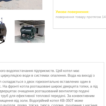
повернення товару протягом 14
чого водопостачання підприємств. Цей котел має
 циркуляцією води в системах опалення. Вода на виході з
ел складається з двох горизонтально вставлених один в
х. На фронті котла розташовані широкі дверцята топки, а під
 дверцятах очищення розташований вентилятор подачі
к труб для ефективної теплової передачі. За конвективним
 чищення від золи. Водогрійний котел КВ-350Т може
 вугілля, дрова, тріска, тирса, солома, лушпиння з насіння