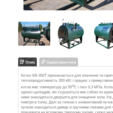
Опис
Характеристики
Котел КВ-350Т призначається для опалення та гаря
теплопродуктивність 350 кВт і працює з примусовою
о
котла має температуру до 95
С і тиск 0,3 МПа. Кот
одного циліндрів, які з'єднуються між собою по края
ними знаходяться дверцята для очищення золи. На
повітря в топку. Далі за топкою є конвективний пучо
пучком знаходиться ​​димар зі зручними люками для
працювати на всілякому твердому паливі, серед якого