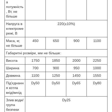
а
потужність
, Вт, не
більше
Напруга в
220(±10%)
електроме
режі, В
Маса, кг,
450
650
900
1100
не більше
Габаритні розміри, мм не більше:
Висота
1750
1850
2000
2250
Ширина
700
900
950
1000
Довжина
1100
1250
1450
1550
Під'єднанн
Dy50
Dy50
Dy65
Dy80
я котла
вхід/вихід
Злив води/
Dy25
група
безпеки