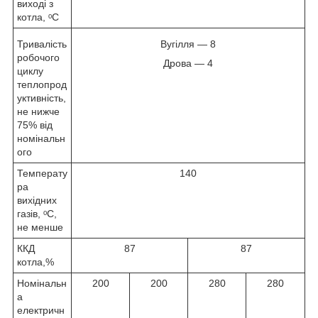
виході з
котла, ᵒС
Тривалість
Вугілля ― 8
робочого
Дрова ― 4
циклу
теплопрод
уктивність,
не нижче
75% від
номінальн
ого
Температу
140
ра
вихідних
газів, ᵒС,
не менше
ККД
87
87
котла,%
Номінальн
200
200
280
280
а
електричн