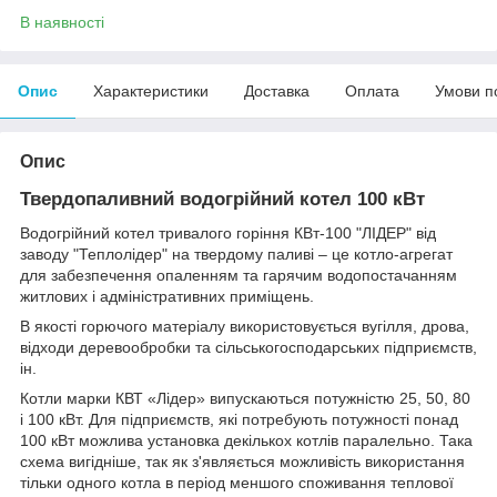
В наявності
Опис
Характеристики
Доставка
Оплата
Умови п
Опис
Твердопаливний водогрійний котел 100 кВт
Водогрійний котел тривалого горіння КВт-100 "ЛІДЕР" від
заводу "Теплолідер" на твердому паливі – це котло-агрегат
для забезпечення опаленням та гарячим водопостачанням
житлових і адміністративних приміщень.
В якості горючого матеріалу використовується вугілля, дрова,
відходи деревообробки та сільськогосподарських підприємств,
ін.
Котли марки КВТ «Лідер» випускаються потужністю 25, 50, 80
і 100 кВт. Для підприємств, які потребують потужності понад
100 кВт можлива установка декількох котлів паралельно. Така
схема вигідніше, так як з'являється можливість використання
тільки одного котла в період меншого споживання теплової