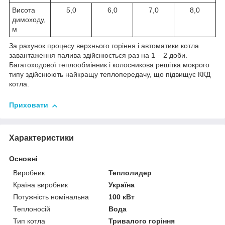
Висота
5,0
6,0
7,0
8,0
димоходу,
м
За рахунок процесу верхнього горіння і автоматики котла
завантаження палива здійснюється раз на 1 – 2 доби.
Багатоходової теплообмінник і колосникова решітка мокрого
типу здійснюють найкращу теплопередачу, що підвищує ККД
котла.
Приховати
Характеристики
Основні
Виробник
Теплолидер
Країна виробник
Україна
Потужність номінальна
100 кВт
Теплоносій
Вода
Тип котла
Тривалого горіння