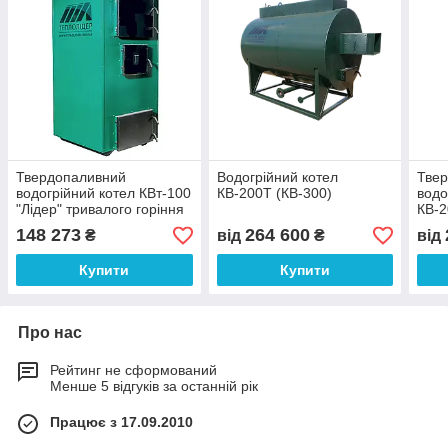
Твердопаливний
Водогрійний котел
Тве
водогрійний котел КВт-100
КВ-200Т (КВ-300)
водо
"Лідер" тривалого горіння
КВ-2
148 273
264 600
₴
від
₴
від
Купити
Купити
Про нас
Рейтинг не сформований
Менше 5 відгуків за останній рік
Працює з 17.09.2010