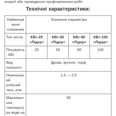
енергії або проведення профілактичних робіт.
Технічні характеристики:
Найменув
Значення параметра
ання
показника
Тип котла
КВт-25
КВт-50
КВт-80
КВт-100
«Лідер»
«Лідер»
«Лідер»
«Лідер»
Потужність
25
50
80
100
, КВт
Вид
Дрова, вугілля, торф
пального
Номінальн
1,5 ― 2,0
ий
робочий
тиск, атм.
Максимал
90
ьна
температу
ра води на