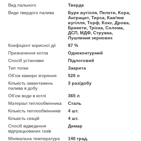
Вид пального
Тверде
Види твердого палива
Буре вугілля, Пелети, Кора,
Антрацит, Тирса, Кам'яне
вугілля, Торф, Кокс, Дрова,
Брикети, Тріска, Солома,
ДСП, МДФ, Стружка,
Лушпиння зернових
Коефіцієнт корисної дії
87 %
Призначення котла
Одноконтурний
Спосіб установки
Підлоговий
Тип топки
Закрита
Об'єм камери згоряння
520 л
Кількість завантажень
3 раз/добу
палива в добу
Об'єм води в котлі
365 л
Матеріал теплообмінника
Сталь
Кількість теплообмінників
4 шт.
Кількість секцій
4 шт.
Спосіб відведення
Димар
відпрацьованих газів
Мінімальна температура
140 град.