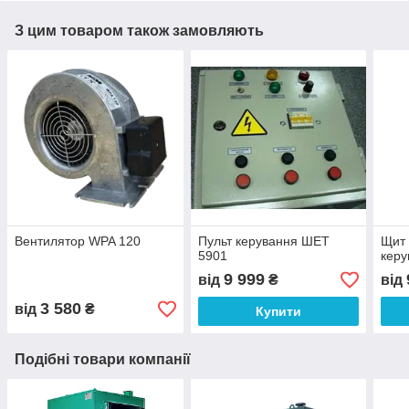
З цим товаром також замовляють
Вентилятор WPA 120
Пульт керування ШЕТ
Щит 
5901
керу
9 999
від
₴
від
3 580
від
₴
Купити
Подібні товари компанії