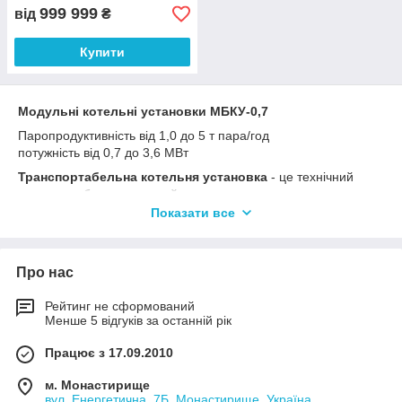
999 999
від
₴
Купити
Модульні котельні установки МБКУ-0,7
Паропродуктивність від 1,0 до 5 т пара/год
потужність від 0,7 до 3,6 МВт
Транспортабельна котельня установка
- це технічний
комплекс обладнання який призначається для одночасного
вироблення пара, гарячої води на опалення і води для
Показати все
гарячого водопостачання.
Транспортабельні котельні
установки
використовуються для потреб житлових,
адміністративних, навчальних закладів та інших будівель, а
Про нас
також для виробничих потреб в харчовій промисловості і
сільському господарстві.
Рейтинг не сформований
Переваги транспортабельних котельних установок
Менше 5 відгуків за останній рік
Розміщення
транспортабельної котельної
Працює з 17.09.2010
установки
поблизу об'єкта споживання зменшує втрати
теплової енергії, так як транспортування гарячого
м. Монастирище
водопостачання та опалення через централізовані
вул. Енергетична, 7Б, Монастирище, Україна