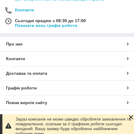
комунікації призводить до великих втрат теплової енергії.
Саме це робить її економічно вигідною пропозицією компанії
Контакти
«Теплолідер».
Сьогодні працює з 08:30 до 17:00
Показати весь графік роботи
Транспортабельна котельна установка
(бокс) являє
собою приміщення з металевих панелей з теплоізоляцією.
На поздовжніх стінках боксу розміщені двері і вікна, а на
Про нас
торцевих стінках тільки вікна. Всі двері відкриваються назовні,
а вікна всередину.
Контакти
Транспортабельна котельна установка
включає в себе
наступні вузли:
Доставка та оплата
один або два
парових котла серії «Е»
(в
залежності від потужності установки);
Графік роботи
система водопідготовки
;
насосна система харчування;
Повна версія сайту
система опалення та вентиляції;
електрообладнання;
Сайт створено на маркетплейсі
Prom.ua
Зараз компанія не може швидко обробляти замовлення та
автоматизації і КВП.
повідомлення, оскільки за її графіком роботи сьогодні
вихідний. Вашу заявку буде оброблено найближчим
Політика конфіденційності
робочим днем.